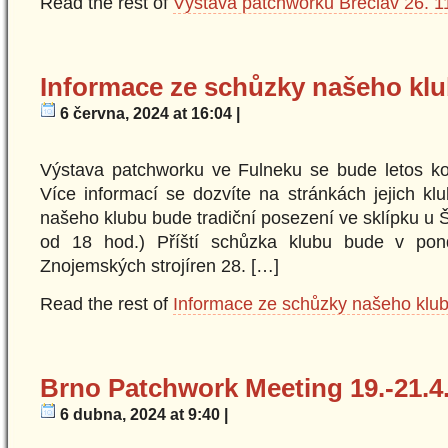
Read the rest of
Výstava patchworku Břeclav 26. 11
Informace ze schůzky našeho klub
6 června, 2024 at 16:04 |
Výstava patchworku ve Fulneku se bude letos ko
Více informací se dozvíte na stránkách jeji
našeho klubu bude tradiční posezení ve sklípku u 
od 18 hod.) Příští schůzka klubu bude v pond
Znojemských strojíren 28. […]
Read the rest of
Informace ze schůzky našeho klub
Brno Patchwork Meeting 19.-21.4
6 dubna, 2024 at 9:40 |