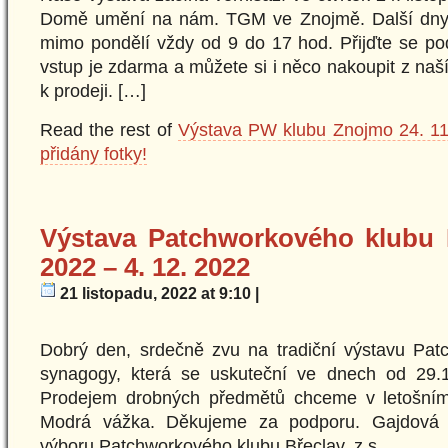
Domě umění na nám. TGM ve Znojmě. Další dny
mimo pondělí vždy od 9 do 17 hod. Přijďte se po
vstup je zdarma a můžete si i něco nakoupit z naš
k prodeji. […]
Read the rest of
Výstava PW klubu Znojmo 24. 11.
přidány fotky!
Výstava Patchworkového klubu B
2022 – 4. 12. 2022
21 listopadu, 2022 at 9:10 |
Dobrý den, srdečně zvu na tradiční výstavu Pat
synagogy, která se uskuteční ve dnech od 29.
Prodejem drobných předmětů chceme v letošním
Modrá vážka. Děkujeme za podporu. Gajdová 
výboru Patchworkového klubu Břeclav, z.s.