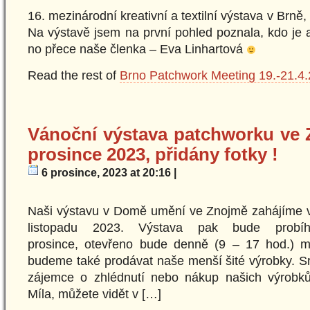
16. mezinárodní kreativní a textilní výstava v Brně
Na výstavě jsem na první pohled poznala, kdo je a
no přece naše členka – Eva Linhartová
Read the rest of
Brno Patchwork Meeting 19.-21.4
Vánoční výstava patchworku ve Z
prosince 2023, přidány fotky !
6 prosince, 2023 at 20:16 |
Naši výstavu v Domě umění ve Znojmě zahájíme ve
listopadu 2023. Výstava pak bude prob
prosince, otevřeno bude denně (9 – 17 hod.) m
budeme také prodávat naše menší šité výrobky. 
zájemce o zhlédnutí nebo nákup našich výrobků. 
Míla, můžete vidět v […]