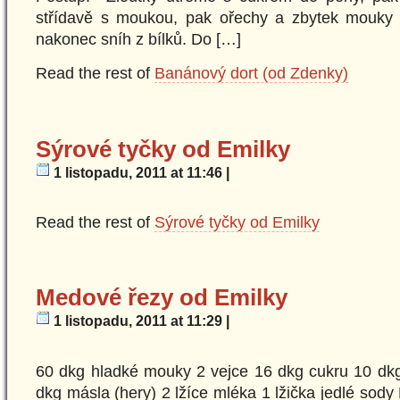
střídavě s moukou, pak ořechy a zbytek mouky
nakonec sníh z bílků. Do […]
Read the rest of
Banánový dort (od Zdenky)
Sýrové tyčky od Emilky
1 listopadu, 2011 at 11:46 |
Read the rest of
Sýrové tyčky od Emilky
Medové řezy od Emilky
1 listopadu, 2011 at 11:29 |
60 dkg hladké mouky 2 vejce 16 dkg cukru 10 dkg
dkg másla (hery) 2 lžíce mléka 1 lžička jedlé sod