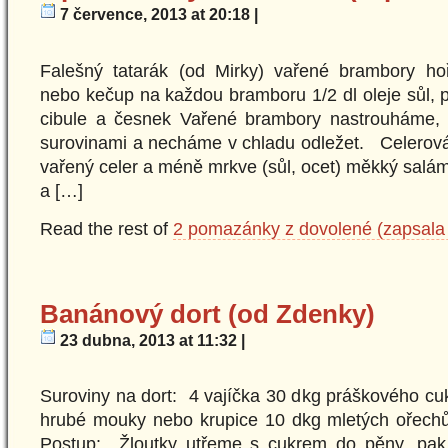
7 července, 2013 at 20:18 |
Falešný tatarák (od Mirky) vařené brambory hořč
nebo kečup na každou bramboru 1/2 dl oleje sůl, 
cibule a česnek Vařené brambory nastrouháme,
surovinami a necháme v chladu odležet. Celerov
vařený celer a méně mrkve (sůl, ocet) měkký salám
a […]
Read the rest of
2 pomazánky z dovolené (zapsala
Banánový dort (od Zdenky)
23 dubna, 2013 at 11:32 |
Suroviny na dort: 4 vajíčka 30 dkg práškového cuk
hrubé mouky nebo krupice 10 dkg mletých ořechů
Postup: Žloutky utřeme s cukrem do pěny, pak