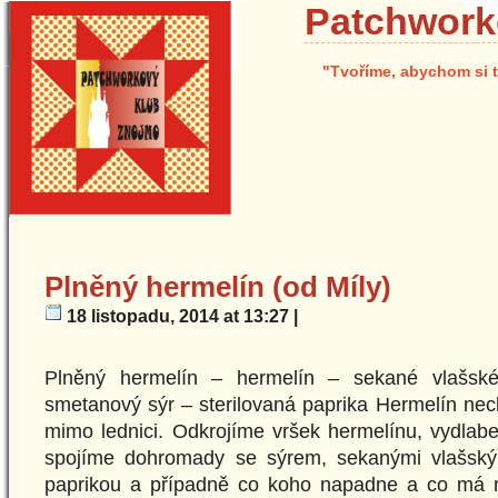
Patchwork
"Tvoříme, abychom si t
Plněný hermelín (od Míly)
18 listopadu, 2014 at 13:27 |
Plněný hermelín – hermelín – sekané vlašsk
smetanový sýr – sterilovaná paprika Hermelín ne
mimo lednici. Odkrojíme vršek hermelínu, vydlab
spojíme dohromady se sýrem, sekanými vlašský
paprikou a případně co koho napadne a co má 