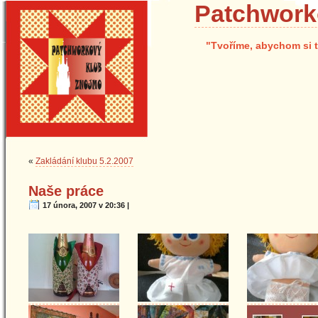
Patchwork
"Tvoříme, abychom si t
«
Zakládání klubu 5.2.2007
Naše práce
17 února, 2007 v 20:36 |