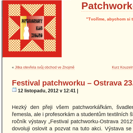
Patchwork
"Tvoříme, abychom si t
«
Jitka otevřela svůj obchod ve Znojmě
Kurz Kouzeln
Festival patchworku – Ostrava 23.
12 listopadu, 2012 v 12:41 |
Hezký den přeji všem patchworkářkám, švadle
řemesla, ale i profesorkám a studentům textilních š
ročník výstavy „Festival patchworku-Ostrava 2012“
dovoluji oslovit a pozvat na tuto akci. Výstava s