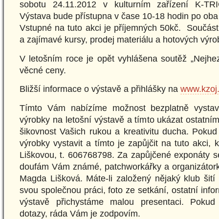
sobotu 24.11.2012 v kulturním zařízení K-TRI
Výstava bude přístupna v čase 10-18 hodin po oba
Vstupné na tuto akci je příjemných 50kč. Součást
a zajímavé kursy, prodej materiálu a hotových výro
V letošním roce je opět vyhlášena soutěž „Nejhe
věcné ceny.
Bližší informace o výstavě a přihlášky na
www.kzoj
Tímto Vám nabízíme možnost bezplatně vystav
výrobky na letošní výstavě a tímto ukázat ostatní
šikovnost Vašich rukou a kreativitu ducha. Poku
výrobky vystavit a tímto je zapůjčit na tuto akci, 
Liškovou, t. 606768798. Za zapůjčené exponáty s
doufám Vám známé, patchworkářky a organizátor
Magda Lišková. Máte-li založený nějaký klub šití 
svou společnou práci, foto ze setkání, ostatní in
výstavě přichystáme malou presentaci. Pokud 
dotazy, ráda Vám je zodpovím.