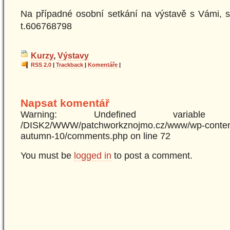
Na případné osobní setkání na výstavě s Vámi, s
t.606768798
Kurzy
,
Výstavy
RSS 2.0
|
Trackback
|
Komentáře
|
Napsat komentář
Warning: Undefined variabl
/DISK2/WWW/patchworkznojmo.cz/www/wp-content
autumn-10/comments.php on line 72
You must be
logged in
to post a comment.