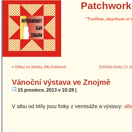
Patchwork
"Tvoříme, abychom si t
«
Odkaz na stránky Jitky Kubíkové
Schůzka klubu 13. l
Vánoční výstava ve Znojmě
15 prosince, 2013 v 10:28 |
V albu od Míly jsou fotky z vernisáže a výstavy:
al