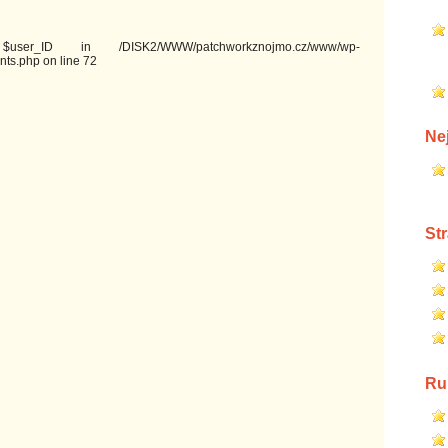
ser_ID in /DISK2/WWW/patchworkznojmo.cz/www/wp-
ts.php on line 72
Ne
St
Ru