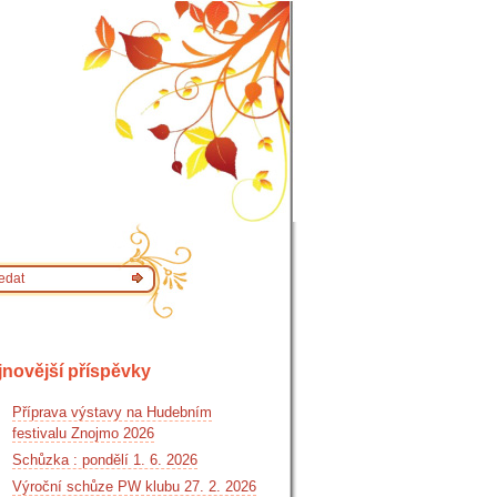
jnovější příspěvky
Příprava výstavy na Hudebním
festivalu Znojmo 2026
Schůzka : pondělí 1. 6. 2026
Výroční schůze PW klubu 27. 2. 2026