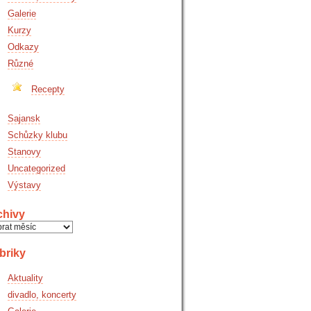
Galerie
Kurzy
Odkazy
Různé
Recepty
Sajansk
Schůzky klubu
Stanovy
Uncategorized
Výstavy
chivy
hivy
briky
Aktuality
divadlo, koncerty