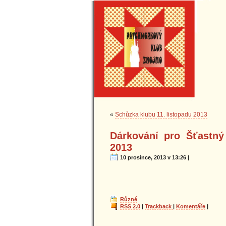
«
Schůzka klubu 11. listopadu 2013
Dárkování pro Šťastný
2013
10 prosince, 2013 v 13:26 |
Různé
RSS 2.0
|
Trackback
|
Komentáře
|