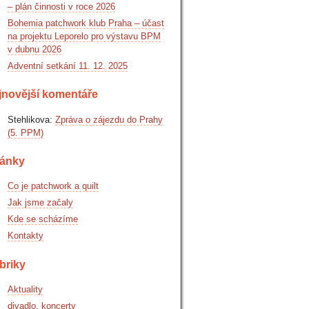
– plán činnosti v roce 2026
Bohemia patchwork klub Praha – účast
na projektu Leporelo pro výstavu BPM
v dubnu 2026
Adventní setkání 11. 12. 2025
jnovější komentáře
Stehlikova
:
Zpráva o zájezdu do Prahy
(5. PPM)
ránky
Co je patchwork a quilt
Jak jsme začaly
Kde se scházíme
Kontakty
briky
Aktuality
divadlo, koncerty