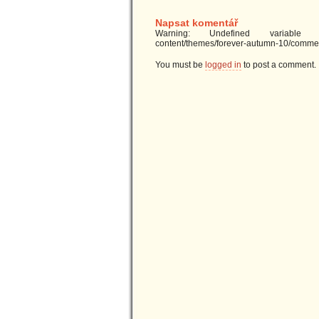
Napsat komentář
Warning: Undefined variable $u
content/themes/forever-autumn-10/commen
You must be
logged in
to post a comment.