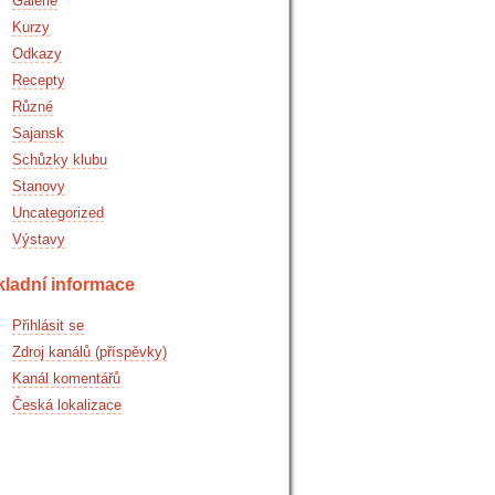
Galerie
Kurzy
Odkazy
Recepty
Různé
Sajansk
Schůzky klubu
Stanovy
Uncategorized
Výstavy
kladní informace
Přihlásit se
Zdroj kanálů (příspěvky)
Kanál komentářů
Česká lokalizace