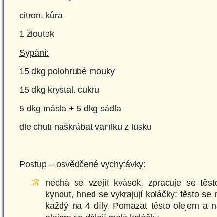
citron. kůra
1 žloutek
Sypání:
15 dkg polohrubé mouky
15 dkg krystal. cukru
5 dkg másla + 5 dkg sádla
dle chuti naškrábat vanilku z lusku
Postup
– osvědčené vychytávky:
nechá se vzejít kvásek, zpracuje se tě
kynout, hned se vykrajují koláčky: těsto se 
každý na 4 díly. Pomazat těsto olejem a 