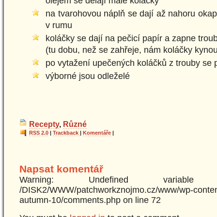
olejem se dělají malé koláčky
na tvarohovou náplň se dají až nahoru ok
v rumu
koláčky se dají na pečicí papír a zapne trou
(tu dobu, než se zahřeje, nám koláčky kynou
po vytažení upečených koláčků z trouby se 
výborné jsou odleželé
Recepty
,
Různé
RSS 2.0
|
Trackback
|
Komentáře
|
Napsat komentář
Warning: Undefined variabl
/DISK2/WWW/patchworkznojmo.cz/www/wp-content
autumn-10/comments.php on line 72