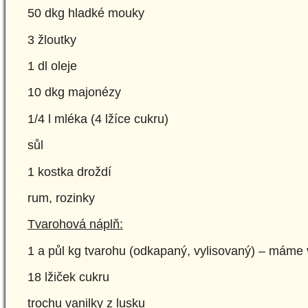
50 dkg hladké mouky
3 žloutky
1 dl oleje
10 dkg majonézy
1/4 l mléka (4 lžíce cukru)
sůl
1 kostka droždí
rum, rozinky
Tvarohová náplň:
1 a půl kg tvarohu (odkapaný, vylisovaný) – máme v
18 lžiček cukru
trochu vanilky z lusku