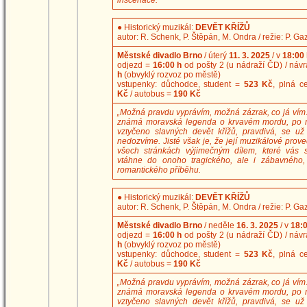
●
Historický muzikál:
DEVĚT KŘÍŽŮ
autor: R. Schenk, P. Štěpán, M. Ondra / režie: P. Ga
Městské divadlo Brno
/ úterý
11. 3. 2025
/ v
18:00 
odjezd =
16:00 h
od pošty 2 (u nádraží ČD) / náv
h
(obvyklý rozvoz po městě)
vstupenky: důchodce, student =
523 Kč
, plná 
Kč
/ autobus =
190 Kč
„Možná pravdu vyprávím, možná zázrak, co já vím
známá moravská legenda o krvavém mordu, po 
vztyčeno slavných devět křížů, pravdivá, se už
nedozvíme. Jisté však je, že její muzikálové prove
všech stránkách výjimečným dílem, které vás s
vtáhne do onoho tragického, ale i zábavného,
romantického příběhu.
●
Historický muzikál:
DEVĚT KŘÍŽŮ
autor: R. Schenk, P. Štěpán, M. Ondra / režie: P. Ga
Městské divadlo Brno
/ neděle
16. 3. 2025
/ v
18:0
odjezd =
16:00 h
od pošty 2 (u nádraží ČD) / náv
h
(obvyklý rozvoz po městě)
vstupenky: důchodce, student =
523 Kč
, plná 
Kč
/ autobus =
190 Kč
„Možná pravdu vyprávím, možná zázrak, co já vím
známá moravská legenda o krvavém mordu, po 
vztyčeno slavných devět křížů, pravdivá, se už