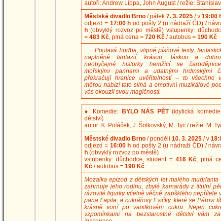
autoři: Andrew Lippa, John August / režie: Stanisl
Městské divadlo Brno
/ pátek
7. 3. 2025
/ v
19:00 
odjezd =
17:00 h
od pošty 2 (u nádraží ČD) / náv
h
(obvyklý rozvoz po městě) vstupenky: důchodc
=
483 Kč
, plná cena =
720 Kč
/ autobus =
190 Kč
Poutavá hudba, vtipné písňové texty, fantastic
naplněné fantazií, krásou, láskou a dobrod
neobyčejné historky hemžící se čarodějnice
mořskými pannami a udatnými hrdinskými či
překračují hranice uvěřitelnosti – to všechno 
měrou nabízí tato silná a emotivní muzikálové pod
vás okouzlí svou magičností.
●
Komedie:
BYLO NÁS PĚT
(idylická komedi
dětství)
autor: K. Poláček, J. Šotkovský, M. Tyc / režie: M. Ty
Městské divadlo Brno
/ pondělí
10. 3. 2025
/ v
18:
odjezd =
16:00 h
od pošty 2 (u nádraží ČD) / náv
h
(obvyklý rozvoz po městě)
vstupenky: důchodce, student =
416 Kč
, plná 
Kč
/ autobus =
190 Kč
Mozaika epizod z dětských let malého mudrlanta 
zahrnuje jeho rodinu, zbylé kamarády z titulní pět
rázovité figurky včetně věčně zapšklého nepřítele 
pana Fajsta, a cukrářovy Evičky, které se Péťovi lí
krásně voní po vanilkovém cukru. Nejen cukr
vzpomínkami na bezstarostné dětství vám za
inscenace.