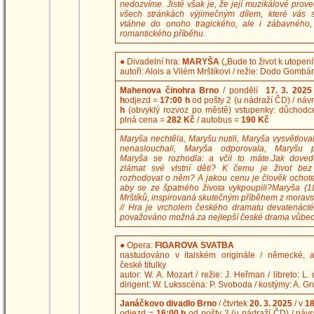
nedozvíme. Jisté však je, že její muzikálové prove
všech stránkách výjimečným dílem, které vás s
vtáhne do onoho tragického, ale i zábavného,
romantického příběhu.
●
Divadelní hra:
MARYŠA
(„Bude to život k utopení
autoři: Alois a Vilém Mrštíkovi / režie: Dodo Gombár
Mahenova činohra Brno
/ pondělí
17. 3. 2025
h
odjezd =
17:00 h
od pošty 2 (u nádraží ČD) / náv
h
(obvyklý rozvoz po městě) vstupenky: důchodce
plná cena =
282 Kč
/ autobus =
190 Kč
Maryša nechtěla, Maryšu nutili, Maryša vysvětlova
nenaslouchali, Maryša odporovala, Maryšu po
Maryša se rozhodla: a včil to máte.Jak doved
zlámat své vlstní děti? K čemu je život bez
rozhodovat o něm? A jakou cenu je člověk ochoten
aby se ze špatného života vykpoupili?Maryša (18
Mrštíků, inspirovaná skutečným příběhem z moravs
// Hra je vrcholem českého dramatu devatenáctéh
považováno možná za nejlepší české drama vůbec
●
Opera:
FIGAROVA SVATBA
nastudováno v italském originále / německé, a
české titulky
autor: W. A. Mozart / režie: J. Heřman / libreto: L.
dirigent: W. Luksscéna: P. Svoboda / kostýmy: A. G
Janáčkovo divadlo Brno
/ čtvrtek
20. 3. 2025
/ v
18
odjezd =
16:00 h
od pošty 2 (u nádraží ČD) / náv