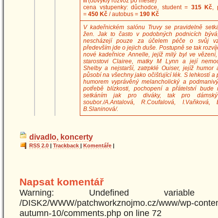
h
(obvyklý rozvoz po městě)
cena vstupenky: důchodce, student =
315 Kč
,
=
450 Kč
/ autobus =
190 Kč
V kadeřnickém salónu Truvy se pravidelně setk
žen. Jak to často v podobných podnicích bývá
nescházejí pouze za účelem péče o svůj vz
především jde o jejich duše. Postupně se tak rozvíj
nové kadeřnice Annelle, jejíž milý byl ve vězení
starostovi Clairee, matky M Lynn a její nemo
Shelby a nejstarší, zatrpklé Ouiser, jejíž humor
působí na všechny jako očišťující lék. S lehkostí 
humorem vyprávěný melancholický a podmanivý
potřebě blízkosti, pochopení a přátelství bude
setkáním jak pro diváky, tak pro dámský
soubor./A.Antalová, R.Coufalová, I.Vaňková, E
B.Slaninová/.
divadlo, koncerty
RSS 2.0
|
Trackback
|
Komentáře
|
Napsat komentář
Warning: Undefined variabl
/DISK2/WWW/patchworkznojmo.cz/www/wp-content
autumn-10/comments.php on line 72