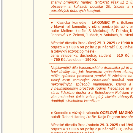
známý brněnský hantec, tentokrát však již z ú
obsazení a kulisách počátku 20. Století s p
působivých dobových kostýmů.
●
Klasická komedie :
LAKOMEC ///
s Bolkem
v hlavní roli komedie, v níž o peníze jde až v pr
autor: Moliére / režie: S. Mošahrají: B. Polívka, K
Janotová x A. Zelová, J. Mach, A. Antalová, M. Isten
Městské divadlo Brno / úterý
25. 3. 2025
/ v
19:00 h
odjezd =
17:00 h
od pošty 2 (u nádraží ČD) / náv
h
(obvyklý rozvoz po městě)
cena vstupenky: důchodce, student =
510 Kč
,
=
760 Kč
/ autobus =
190 Kč
Nejslavnější dílo francouzského dramatika již tři a 
baví diváky tím, jak bravurním způsobem ukazu
může způsobit posedlost penězi či závislost n
Velký mistr komických charakterů podává barv
nekonečných způsobů manipulace, klamu a 
v nejintimnějším prostředí rodiny. Inscenace je 
stavu lidského ducha a s Boleslavem Polívkou v ti
vás rozhodně čeká večer plný skvělé zábavy.B
doplňují s Michalem Isteníkem.
●
Komedie o vážných věcech
: OCELOVÉ MAGNÓ
autoři: Robert Harting / režie: Katja Pegan= bez př
Městské divadlo Brno / sobota
29. 3. 2025
/ od
19:0
odjezd =
17:00 h
od pošty 2 (u nádraží ČD) / náv