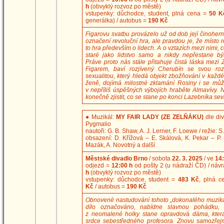
h
(obvyklý rozvoz po městě)
vstupenky: důchodce, student, plná cena =
50 
generálka) / autobus =
190 Kč
Figarovu svatbu provázelo už od dob její činohern
označení revoluční hra, ale pravdou je, že místo r
to hra především o lidech. A o vztazích mezi nimi, 
staré jako lidstvo samo a nikdy nepřestane být
Práve proto nás stále přitahuje čistá láska mezi
Figarem, baví rozjívený Cherubín se svou rozv
sexualitou, který hledá objekt zbožňování v každ
ženě, dojímá milostné zklamání Rosiny i se mů
v nepříliš úspěšných výbojích hraběte Almavívy. 
konečně zjistit, co se stane po konci Lazebníka sev
●
Muzikál:
MY FAIR LADY (ZE ZELŇÁKU)
dle di
Pygmalio
nautoři: G. B. Shaw, A. J. Lerner, F. Loewe / režie: 
obsazení: D. Křížová – E. Skálová, K. Pekar – P. 
Mazák, A. Novotný a další
Městské divadlo Brno
/ sobota
22. 3. 2025
/ ve
14:
odjezd =
12:00 h
od pošty 2 (u nádraží ČD) / náv
h
(obvyklý rozvoz po městě)
vstupenky: důchodce, student =
483 Kč
, plná 
Kč
/ autobus =
190 Kč
Obnovené nastudování tohoto „dokonalého muzikál
dílo označováno, nabídne slavnou pohádku,
z neomalené holky stane opravdová dáma, kter
srdce sebestředného profesora. Znovu samozřej