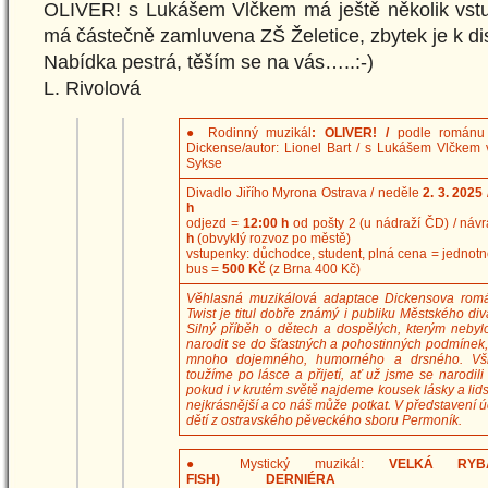
OLIVER! s Lukášem Vlčkem má ještě několik vs
má částečně zamluvena ZŠ Želetice, zbytek je k dis
Nabídka pestrá, těším se na vás…..:-)
L. Rivolová
●
Rodinný muzikál
: OLIVER! /
podle románu
Dickense/autor: Lionel Bart / s Lukášem Vlčkem v 
Sykse
Divadlo Jiřího Myrona Ostrava / neděle
2. 3. 2025
h
odjezd =
12:00 h
od pošty 2 (u nádraží ČD) / náv
h
(obvyklý rozvoz po městě)
vstupenky: důchodce, student, plná cena = jednot
bus =
500 Kč
(z Brna 400 Kč)
Věhlasná muzikálová adaptace Dickensova romá
Twist je titul dobře známý i publiku Městského div
Silný příběh o dětech a dospělých, kterým neby
narodit se do šťastných a pohostinných podmínek
mnoho dojemného, humorného a drsného. Všic
toužíme po lásce a přijetí, ať už jsme se narodili
pokud i v krutém světě najdeme kousek lásky a lidsk
nejkrásnější a co náš může potkat. V představení ú
dětí z ostravského pěveckého sboru Permoník.
●
Mystický muzikál:
VELKÁ RYBA
FISH) DERNIÉRA