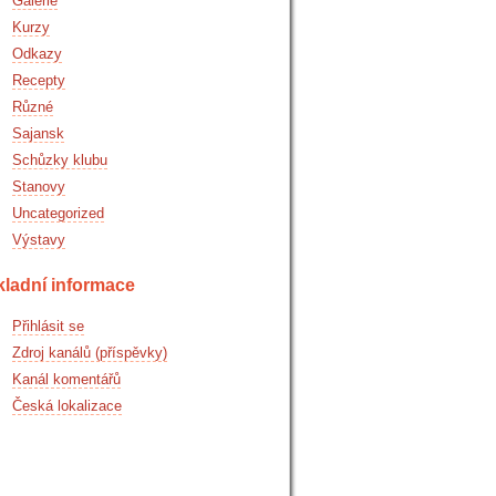
Galerie
Kurzy
Odkazy
Recepty
Různé
Sajansk
Schůzky klubu
Stanovy
Uncategorized
Výstavy
kladní informace
Přihlásit se
Zdroj kanálů (příspěvky)
Kanál komentářů
Česká lokalizace