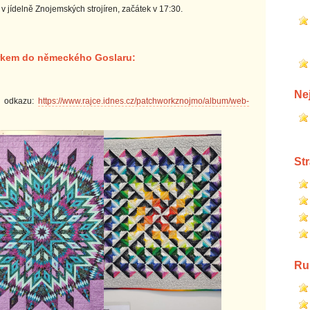
 v jídelně Znojemských strojíren, začátek v 17:30.
orkem do německého Goslaru:
Ne
na odkazu:
https://www.rajce.idnes.cz/patchworkznojmo/album/web-
St
Ru