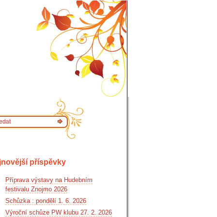
jnovější příspěvky
Příprava výstavy na Hudebním
festivalu Znojmo 2026
Schůzka : pondělí 1. 6. 2026
Výroční schůze PW klubu 27. 2. 2026