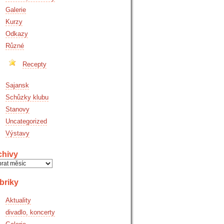
Galerie
Kurzy
Odkazy
Různé
Recepty
Sajansk
Schůzky klubu
Stanovy
Uncategorized
Výstavy
chivy
hivy
briky
Aktuality
divadlo, koncerty