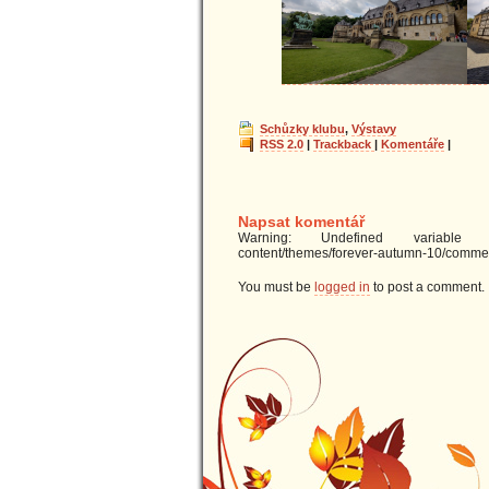
Schůzky klubu
,
Výstavy
RSS 2.0
|
Trackback
|
Komentáře
|
Napsat komentář
Warning: Undefined variable $u
content/themes/forever-autumn-10/commen
You must be
logged in
to post a comment.