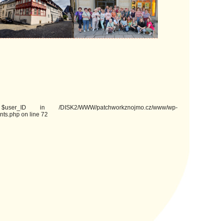
ser_ID in /DISK2/WWW/patchworkznojmo.cz/www/wp-
ts.php on line 72