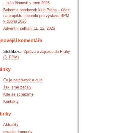
– plán činnosti v roce 2026
Bohemia patchwork klub Praha – účast
na projektu Leporelo pro výstavu BPM
v dubnu 2026
Adventní setkání 11. 12. 2025
jnovější komentáře
Stehlikova
:
Zpráva o zájezdu do Prahy
(5. PPM)
ránky
Co je patchwork a quilt
Jak jsme začaly
Kde se scházíme
Kontakty
briky
Aktuality
divadlo, koncerty