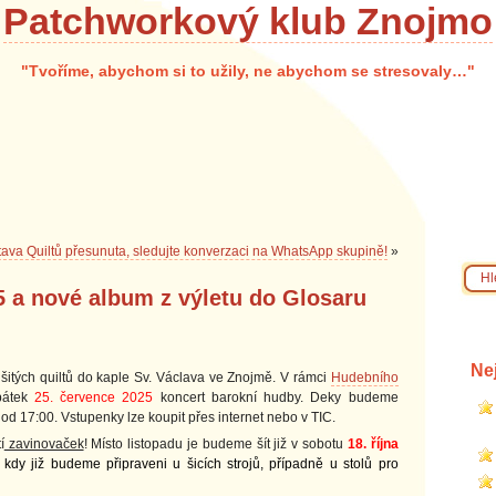
Patchworkový klub Znojmo
"Tvoříme, abychom si to užily, ne abychom se stresovaly…"
tava Quiltů přesunuta, sledujte konverzaci na WhatsApp skupině!
»
5 a nové album z výletu do Glosaru
Ne
ušitých quiltů do kaple Sv. Václava ve Znojmě. V rámci
Hudebního
pátek
25. července 2025
koncert barokní hudby. Deky budeme
od 17:00. Vstupenky lze koupit přes internet nebo v TIC.
í
zavinovaček
! Místo listopadu je budeme šít již v sobotu
18. října
kdy již budeme připraveni u šicích strojů, případně u stolů pro