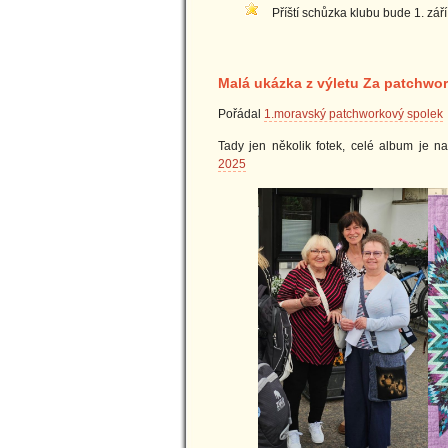
Příští schůzka klubu bude 1. září
Malá ukázka z výletu Za patchw
Pořádal
1.moravský patchworkový spolek
Tady jen několik fotek, celé album je 
2025