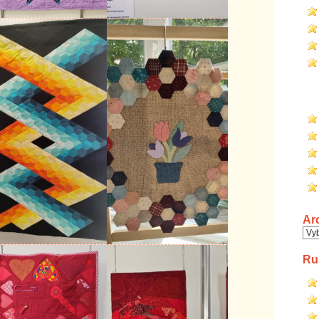
Ar
Arc
Ru