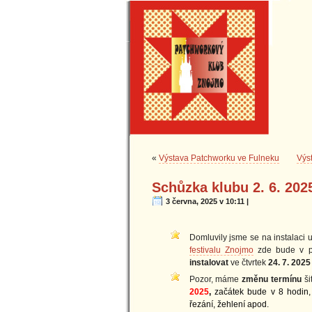
«
Výstava Patchworku ve Fulneku
Výs
Schůzka klubu 2. 6. 202
3 června, 2025 v 10:11 |
Domluvily jsme se na instalaci 
festivalu Znojmo
zde bude v 
instalovat
ve čtvrtek
24. 7. 2025
Pozor, máme
změnu termínu
šit
2025
,
začátek bude v 8 hodin, 
řezání, žehlení apod.