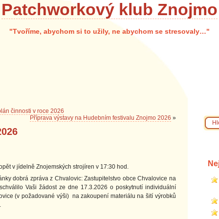
Patchworkový klub Znojmo
"Tvoříme, abychom si to užily, ne abychom se stresovaly…"
lán činnosti v roce 2026
Příprava výstavy na Hudebním festivalu Znojmo 2026
»
2026
Ne
pět v jídelně Znojemských strojíren v 17:30 hod.
ánky dobrá zpráva z Chvalovic: Zastupitelstvo obce Chvalovice na
hválilo Vaši žádost ze dne 17.3.2026 o poskytnutí individuální
ovice (v požadované výši) na zakoupení materiálu na šití výrobků
.