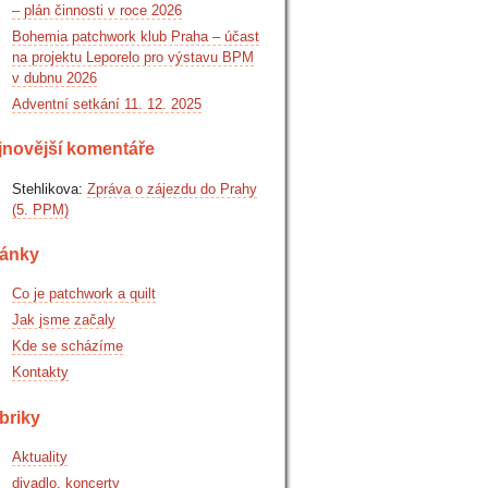
– plán činnosti v roce 2026
Bohemia patchwork klub Praha – účast
na projektu Leporelo pro výstavu BPM
v dubnu 2026
Adventní setkání 11. 12. 2025
jnovější komentáře
Stehlikova
:
Zpráva o zájezdu do Prahy
(5. PPM)
ránky
Co je patchwork a quilt
Jak jsme začaly
Kde se scházíme
Kontakty
briky
Aktuality
divadlo, koncerty