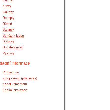
Galerie
Kurzy
Odkazy
Recepty
Různé
Sajansk
Schůzky klubu
Stanovy
Uncategorized
Výstavy
kladní informace
Přihlásit se
Zdroj kanálů (příspěvky)
Kanál komentářů
Česká lokalizace