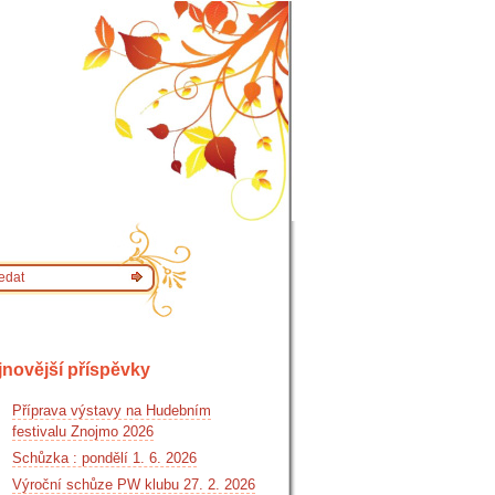
jnovější příspěvky
Příprava výstavy na Hudebním
festivalu Znojmo 2026
Schůzka : pondělí 1. 6. 2026
Výroční schůze PW klubu 27. 2. 2026