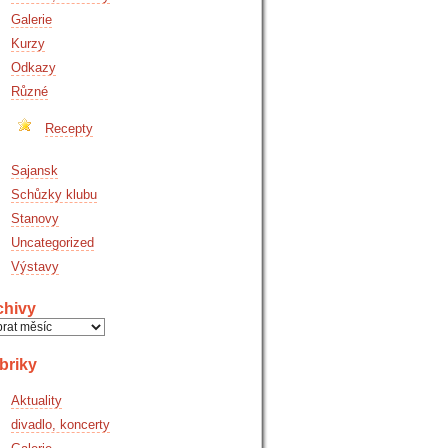
Galerie
Kurzy
Odkazy
Různé
Recepty
Sajansk
Schůzky klubu
Stanovy
Uncategorized
Výstavy
chivy
hivy
briky
Aktuality
divadlo, koncerty