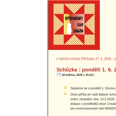
«
Výroční schůze PW klubu 27. 2. 2026 – p
Schůzka : pondělí 1. 6. 
18 května, 2026 v 15:52 |
Sejdeme se v pondělí 1. června o
Dnes přišla do naší datové schr
svém zasedání dne 14.5.2026 sc
dotace z prostředků obce Chval
pro novorozenecké odd NEMZN