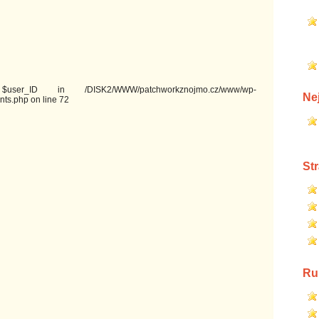
ser_ID in /DISK2/WWW/patchworkznojmo.cz/www/wp-
Ne
ts.php on line 72
St
Ru