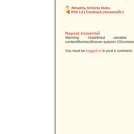
Aktuality
,
Schůzky klubu
RSS 2.0
|
Trackback
|
Komentáře
|
Napsat komentář
Warning: Undefined variable $u
content/themes/forever-autumn-10/commen
You must be
logged in
to post a comment.