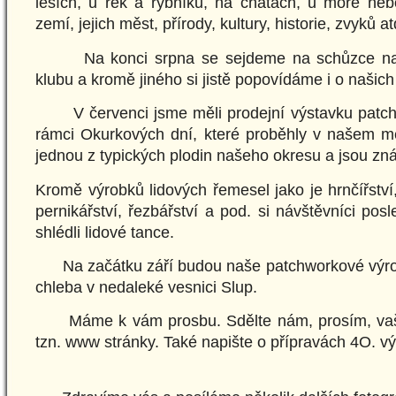
lesích, u řek a rybníků, na chatách, u moře neb
zemí, jejich měst, přírody, kultury, historie, zvyků at
Na konci srpna se sejdeme na schůzce naš
klubu a kromě jiného si jistě popovídáme i o našich 
V červenci jsme měli prodejní výstavku patch
rámci Okurkových dní, které proběhly v našem mě
jednou z typických plodin našeho okresu a jsou zn
Kromě výrobků lidových řemesel jako je hrnčířství, 
pernikářství, řezbářství a pod. si návštěvníci posl
shlédli lidové tance.
Na začátku září budou naše patchworkové výrob
chleba v nedaleké vesnici Slup.
Máme k vám prosbu. Sdělte nám, prosím, vaši 
tzn. www stránky. Také napište o přípravách 4O. v