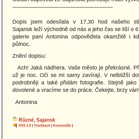
——————————————————
Dopis jsem odesílala v 17,30 hod našeho st
Sajansk leží východně od nás a jeho čas se liší o 6
galerie paní Antonina odpověďela okamžitě i k
půlnoc.
Znění dopisu:
Ach! Jaká nádhera. Vaše město je překrásné. P
už je noc. Oči se mi samy zavírají. V nelbližší 
podrobněji a také přidám fotografie. Stejně jak
dovolené a vracíme se do práce. Čekejte, brzy vám
Antonina
Různé
,
Sajansk
RSS 2.0
|
Trackback
|
Komentáře
|