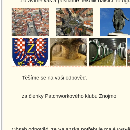
Zdravíme vás a posíláme několik dalších fotogra
Těšíme se na vaši odpověď.
za členky Patchworkového klubu Znojmo
Obsah odpovědi ze Sajanska potřebuje malé vysvět