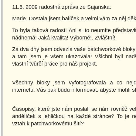
11.6. 2009 radostná zpráva ze Sajanska:
Marie. Dostala jsem balíček a velmi vám za něj děku
To byla taková radost! Ani si to neumíte představ
nádherná! Jaká kvalita! Výborné!. Zvláštní!
Za dva dny jsem odvezla vaše patchworkové bloky 
a tam jsem je všem ukazovala! Všichni byli nadš
vlastní tvůrčí práce pro náš projekt.
Všechny bloky jsem vyfotografovala a co nejd
internetu. Vás pak budu informovat, abyste mohli s
Časopisy, které jste nám poslali se nám rovněž velm
andělíček s jehličkou na každé stránce? To je n
vztah k patchworkovému šití?