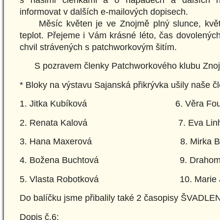
s našimi členkami a o nápadech a dalších 
informovat v dalších e-mailových dopisech.
Měsíc květen je ve Znojmě plný slunce, květů
teplot. Přejeme i Vám krásné léto, čas dovolenýc
chvil strávených s patchworkovým šitím.
S pozravem členky Patchworkového klubu Zno
* Bloky na výstavu Sajanská přikrývka ušily naše č
1. Jitka Kubíková 6. Věra Fous
2. Renata Kalová 7. Eva Linha
3. Hana Maxerová 8. Mirka Buc
4. Božena Buchtová 9. Drahomíra 
5. Vlasta Robotková 10. Marie Ja
Do balíčku jsme přibalily také 2 časopisy ŠVADL
Dopis č.6: