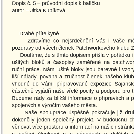
Dopis č. 5 – průvodní dopis k balíčku
autor – Jitka Kubíková
Drahé přítelkyně.
Zdravíme co nejsrdečnění Vás i Vaše měst
pozdravy od všech členek Patchworkového klubu 
Doufáme, že s tímto dopisem přišla v pořádku i 
ušitých bloků a časopisy zaměřené na patchwor
ruční práce. Námi ušité bloky jsou barevně i vzor
liší nálady, povaha a zručnost členek našeho kl
vhodné do Vámi připravované expozice Sajansk
částečně vyjádří naše vřelé pocity a podporu pro t
Budeme rády za bližší informace o přípravách a p
spojených s výročím vašeho města.
Naše spolupráce úspěšně pokračuje již druh
dokončily jeden společný projekt. V budoucnu c
věnovat více prostoru a informací na našich strán