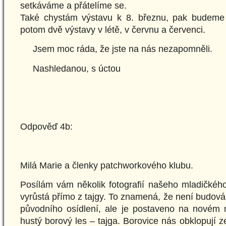
setkáváme a přátelíme se.
Také chystám výstavu k 8. březnu, pak budeme
potom dvě výstavy v létě, v červnu a červenci.
Jsem moc ráda, že jste na nás nezapomněli.
Nashledanou, s úctou
Antonina
Odpověď 4b:
Milá Marie a členky patchworkového klubu.
Posílám vám několik fotografií našeho mladičkéh
vyrůstá přímo z tajgy. To znamená, že není budov
původního osídlení, ale je postaveno na novém m
hustý borový les – tajga. Borovice nás obklopují ze