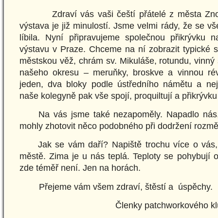
Zdraví vás vaši čeští přátelé z města Znoj
výstava je již minulostí. Jsme velmi rády, že se 
líbila. Nyní připravujeme společnou přikrývku n
výstavu v Praze. Chceme na ní zobrazit typické 
městskou věž, chrám sv. Mikuláše, rotundu, vinný 
našeho okresu – meruňky, broskve a vinnou ré
jeden, dva bloky podle ústředního námětu a nej
naše kolegyně pak vše spojí, proquiltují a přikrývk
Na vás jsme také nezapoměly. Napadlo nás, 
mohly zhotovit něco podobného při dodržení rozmě
Jak se vám daří? Napiště trochu více o vás, 
městě. Zima je u nás teplá. Teploty se pohybují
zde téměř není. Jen na horách.
Přejeme vám všem zdraví, štěstí a úspěchy.
Členky patchworkového klubu a