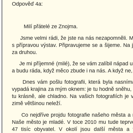
Odpověď 4a:
Milí přátelé ze Znojma.
Jsme velmi rádi, že jste na nás nezapomněli. 
s přípravou výstav. Připravujeme se a šijeme. Na 
za druhou.
Je mi příjemné (milé), že se vám zalíbil nápad uš
a budu ráda, když měco zbude i na nás. A když ne, 
Dnes vám pošlu fotografii, která byla nasním
vypadá krajina za mým oknem: je tu hodně sněhu, s
tu krásně, ale chladno. Na vašich fotografiích je 
zimě většinou neleží.
Co nejdříve projdu fotografie našeho města a ně
Naše město je mladé. V toce 2010 mu tude teprve
47 tisíc obyvatel. V okolí jsou další města a