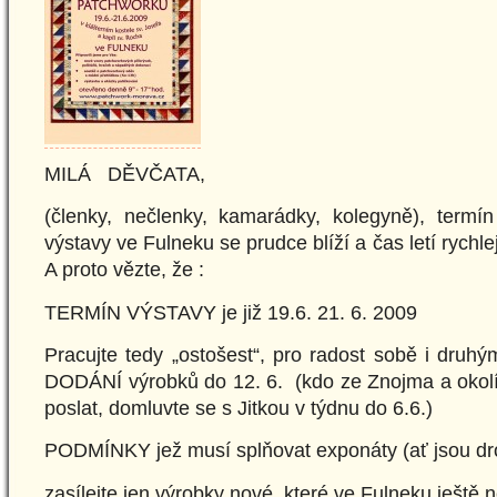
MILÁ DĚVČATA,
(členky, nečlenky, kamarádky, kolegyně), termín
výstavy ve Fulneku se prudce blíží a čas letí rychlej
A proto vězte, že :
TERMÍN VÝSTAVY je již 19.6. 21. 6. 2009
Pracujte tedy „ostošest“, pro radost sobě i druh
DODÁNÍ výrobků do 12. 6. (kdo ze Znojma a okolí
poslat, domluvte se s Jitkou v týdnu do 6.6.)
PODMÍNKY jež musí splňovat exponáty (ať jsou dro
zasílejte jen výrobky nové, které ve Fulneku ještě 