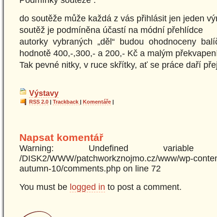
do soutěže může každá z vás přihlásit jen jeden vý
soutěž je podmíněna účastí na módní přehlídce
autorky vybraných „děl“ budou ohodnoceny balí
hodnotě 400,-,300,- a 200,- Kč a malým překvapen
Tak pevné nitky, v ruce skřítky, ať se práce daří př
Výstavy
RSS 2.0
|
Trackback
|
Komentáře
|
Napsat komentář
Warning: Undefined variabl
/DISK2/WWW/patchworkznojmo.cz/www/wp-content
autumn-10/comments.php on line 72
You must be
logged in
to post a comment.