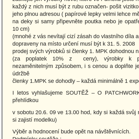
každý z nich musí být z rubu označen- pošit vizitk
jeho plnou adresou ( papírové lepky velmi lehce mě
na deky si samy připevněte poutka nebo je opatř
10 cm)
(mnohé z vás nevítají cizí zásah do vlastního díla 
dopraveny na místo určení musí být k 31. 5. 2008
prodej svých výrobků si členky 1. MPK dohodnou 
(za poplatek 10% z ceny), výrobky k pr
nezaměnitelným způsobem, i s cenou a doplňte je 
údržbě
členky 1.MPK se dohodly – každá minimálně 1 expo
I letos vyhlašujeme SOUTĚŽ – O PATCHWO
přehlídkou
v sobotu 20.6. 09 ve 13.00 hod, kdy si každá svůj
si zajistí modelku)
Výběr a hodnocení bude opět na návštěvnících.
Podmínky soutěže :