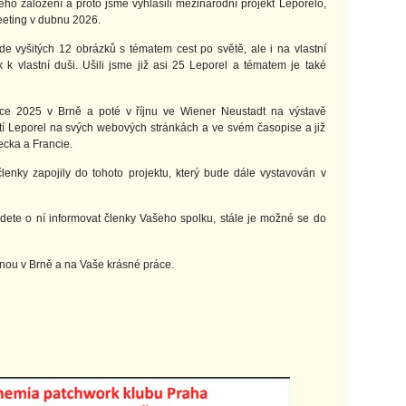
ého založení a proto jsme vyhlásili mezinárodní projekt Leporelo,
eeting v dubnu 2026.
de vyšitých 12 obrázků s tématem cest po světě, ale i na vlastní
k vlastní duši. Ušili jsme již asi 25 Leporel a tématem je také
roce 2025 v Brně a poté v říjnu ve Wiener Neustadt na výstavě
ití Leporel na svých webových stránkách a ve svém časopise a již
cka a Francie.
lenky zapojily do tohoto projektu, který bude dále vystavován v
ete o ní informovat členky Vašeho spolku, stále je možné se do
ěnou v Brně a na Vaše krásné práce.