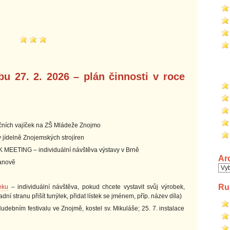
u 27. 2. 2026 – plán činnosti v roce
nočních vajíček na ZŠ Mládeže Znojmo
 jídelně Znojemských strojíren
EETING – individuální návštěva výstavy v Brně
Ar
ranově
Arc
Ru
eku
– individuální návštěva, pokud chcete vystavit svůj výrobek,
adní stranu přišít tunýlek, přidat lístek se jménem, příp. název díla)
udebním festivalu ve Znojmě, kostel sv. Mikuláše; 25. 7. instalace