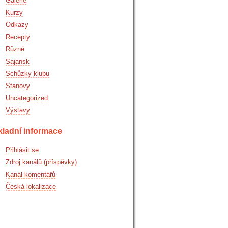
Galerie
Kurzy
Odkazy
Recepty
Různé
Sajansk
Schůzky klubu
Stanovy
Uncategorized
Výstavy
kladní informace
Přihlásit se
Zdroj kanálů (příspěvky)
Kanál komentářů
Česká lokalizace