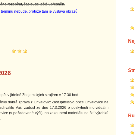
áno rozebírat, čas bude ještě upřesněn.
a termínu nebude, protože tam je výstava obrazů.
Ne
St
2026
pět v jídelně Znojemských strojíren v 17:30 hod.
ánky dobrá zpráva z Chvalovic: Zastupitelstvo obce Chvalovice na
hválilo Vaši žádost ze dne 17.3.2026 o poskytnutí individuální
ovice (v požadované výši) na zakoupení materiálu na šití výrobků
Ru
.