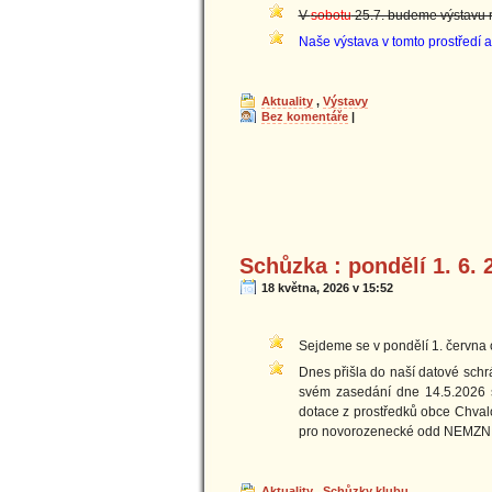
V
sobotu
25.7. budeme výstavu r
Naše výstava v tomto prostředí 
Aktuality
,
Výstavy
Bez komentáře
|
Schůzka : pondělí 1. 6. 
18 května, 2026 v 15:52
Sejdeme se v pondělí 1. června o
Dnes přišla do naší datové schr
svém zasedání dne 14.5.2026 sc
dotace z prostředků obce Chval
pro novorozenecké odd NEMZN
Aktuality
,
Schůzky klubu