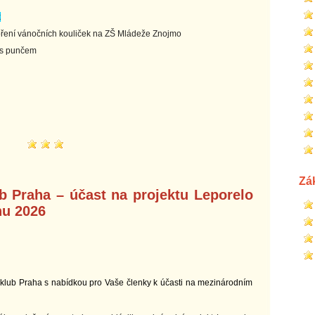
k
oření vánočních kouliček na ZŠ Mládeže Znojmo
í s punčem
Zá
 Praha – účast na projektu Leporelo
nu 2026
lub Praha s nabídkou pro Vaše členky k účasti na mezinárodním