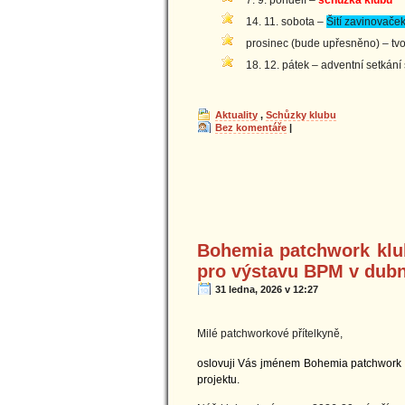
7. 9. pondělí –
schůzka klubu
14. 11. sobota –
Šití zavinovače
prosinec (bude upřesněno) – tv
18. 12. pátek – adventní setkán
Aktuality
,
Schůzky klubu
Bez komentáře
|
Bohemia patchwork klub
pro výstavu BPM v dub
31 ledna, 2026 v 12:27
Milé patchworkové přítelkyně,
oslovuji Vás jménem Bohemia patchwork k
projektu.