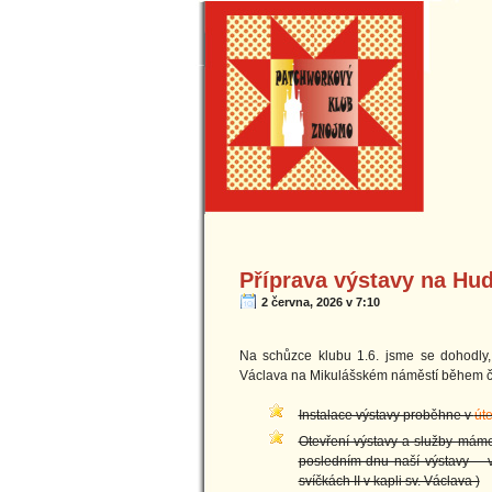
Příprava výstavy na Hu
2 června, 2026 v 7:10
Na schůzce klubu 1.6. jsme se dohodly, 
Václava na Mikulášském náměstí během čá
Instalace výstavy proběhne v
úte
Otevření výstavy a služby máme
posledním dnu naší výstavy –
svíčkách II v kapli sv. Václava )