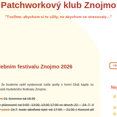
Patchworkový klub Znojmo
"Tvoříme, abychom si to užily, ne abychom se stresovaly…"
debním festivalu Znojmo 2026
že budeme opět vystavovat naše quilty v horní části kaple sv.
Ne
sti Hudebního festivalu Znojmo.
rý
21. července od 16:30
 plánované od 9:00 -13:00, 13:00-17:00 ve dnech 22. – 24. 7. V
 v
pátek
24.7. bude
otevřeno
také od 17:00 – 21:00 ( Koncert při