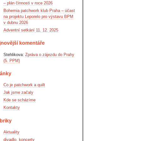
– plán činnosti v roce 2026
Bohemia patchwork klub Praha – účast
na projektu Leporelo pro výstavu BPM
v dubnu 2026
Adventní setkání 11. 12. 2025
jnovější komentáře
Stehlikova
:
Zpráva o zájezdu do Prahy
(5. PPM)
ránky
Co je patchwork a quilt
Jak jsme začaly
Kde se scházíme
Kontakty
briky
Aktuality
divadlo, koncerty