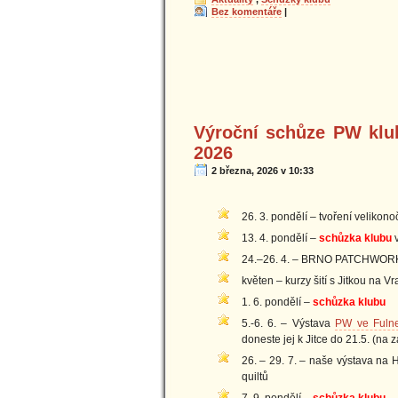
Bez komentáře
|
Výroční schůze PW klub
2026
2 března, 2026 v 10:33
26. 3. pondělí – tvoření veliko
13. 4. pondělí –
schůzka klubu
v
24.–26. 4. – BRNO PATCHWORK M
květen – kurzy šití s Jitkou na V
1. 6. pondělí –
schůzka klubu
5.-6. 6. – Výstava
PW ve Fuln
doneste jej k Jitce do 21.5. (na z
26. – 29. 7. – naše výstava na H
quiltů