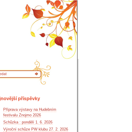
jnovější příspěvky
Příprava výstavy na Hudebním
festivalu Znojmo 2026
Schůzka : pondělí 1. 6. 2026
Výroční schůze PW klubu 27. 2. 2026