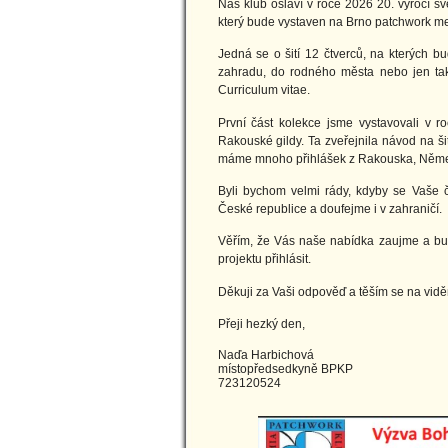
Náš klub oslaví v roce 2026 20. výročí sv
který bude vystaven na Brno patchwork m
Jedná se o šití 12 čtverců, na kterých bu
zahradu, do rodného města nebo jen tak 
Curriculum vitae.
První část kolekce jsme vystavovali v 
Rakouské gildy. Ta zveřejnila návod na š
máme mnoho přihlášek z Rakouska, Něme
Byli bychom velmi rády, kdyby se Vaše č
České republice a doufejme i v zahraničí.
Věřím, že Vás naše nabídka zaujme a bud
projektu přihlásit.
Děkuji za Vaši odpověď a těším se na vid
Přeji hezký den,
Naďa Harbichová
místopředsedkyně BPKP
723120524