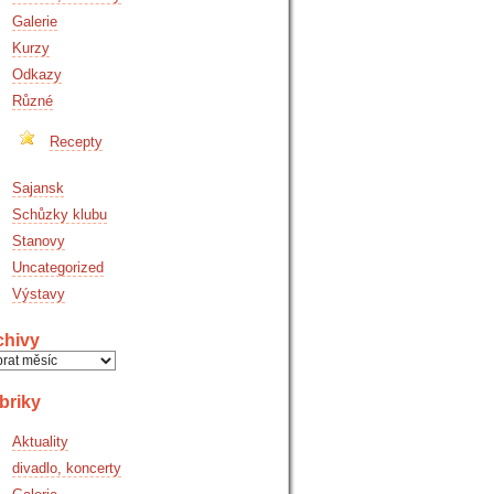
Galerie
Kurzy
Odkazy
Různé
Recepty
Sajansk
Schůzky klubu
Stanovy
Uncategorized
Výstavy
chivy
hivy
briky
Aktuality
divadlo, koncerty