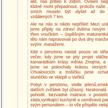
atd. nás přibilo k židlím. Ovšem nep
klidně mohl přepadnout, protože naše „
smích muselo být slyšet až do D
vzdálených 7 km.
Ale na nás si nikdo nepřišel! Mezi usi
jsme připily na zdraví dvěma novým 
třem vnučkám – úspěšným maturantká
tělo nám napravovali po dva dny manže
svými masážemi.
Klid v penzionu nastal pouze ve stře
večer, kdy jsme se jely projet vláč
kamarádkám krásy města Znojma, a 
jsme se pokochaly krásou vinných
Chvalovicích a trošičku jsme ochut
slunéčko ve sklepě u Vaňků.
Pobyt v penzionu, vedle jelenů,srne
dalších zvířátek byl úžasný. Neskonalá
pohodlí, bezvadné matrace v postelí
záda,vynikající kuchyně a usměvavá pa
svým personálem – to vše přispělo neb