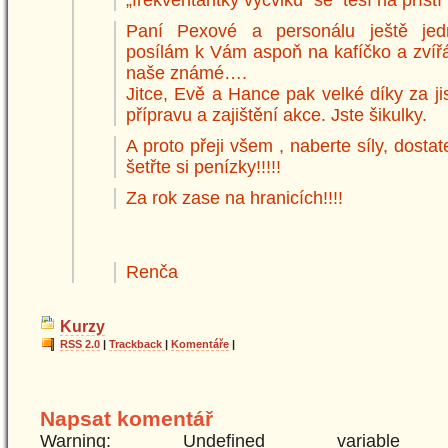
Paní Pexové a personálu ještě je
posílám k Vám aspoň na kafíčko a zvíř
naše známé….
Jitce, Evě a Hance pak velké díky za j
přípravu a zajištění akce. Jste šikulky.
A proto přeji všem , naberte síly, dosta
šetřte si penízky!!!!!
Za rok zase na hranicích!!!!
Renča
Kurzy
RSS 2.0
|
Trackback
|
Komentáře
|
Napsat komentář
Warning: Undefined variabl