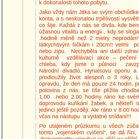
k dokonalosti tohoto pobytu.
Jako vždy nám Jitka se svým obchůdke
konta, a s neskonalou trpělivostí vysvětl
co šije. Každá z nás se divila, kde be
úžasnou vitalitu a energii , kdy se slo
.hodině méně než 2 metry neprodám“
látkychtivým šičkám i 20cm!! velmi po
nebo zipu. Nechyběla ani další zdra
kulturně vzdělávací akce – pečení
chleba, kdy jsme o půlnoci zavzp
Národní divadlo, Hynaisovu oponu a
prodloužily život alespoň o 3 roky. L
opravdu, že den má pouze 24 hodin, p
polovina z nás, se tiše plížila chod
1.00 nebo 2.00 hodiny ráno ke svém
doprovodu kuňkání žabek, a někteří ob
jedinci ještě později. Ale ráno v 8.00 ho
včas na nástupu a vydatné snídani!!!
Po utajeném průzkumu u všech zúča
tomto „vojenském cvičení“, se dá říci
„frekventantky výcviku“ se těší na příští 