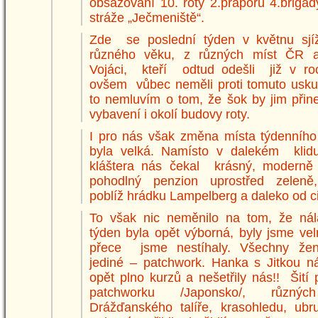
obsazování 10. roty 2.praporu 4.brigád
stráže „Ječmeniště“.
Zde se poslední týden v květnu sj
různého věku, z různých míst ČR 
Vojáci, kteří odtud odešli již v ro
ovšem vůbec neměli proti tomuto usku
to nemluvím o tom, že šok by jim př
vybavení i okolí budovy roty.
I pro nás však změna místa týdenního
byla velká. Namísto v dalekém klidu
kláštera nás čekal krásný, moderně
pohodlný penzion uprostřed zeleně,
poblíž hrádku Lampelberg a daleko od ci
To však nic neměnilo na tom, že nál
týden byla opět výborná, byly jsme vel
přece jsme nestíhaly. Všechny žen
jediné – patchwork. Hanka s Jitkou ná
opět plno kurzů a nešetřily nás!! Šití
patchworku /Japonsko/, různýc
Drážďanského talíře, krasohledu, ub