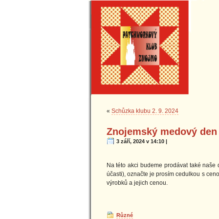
«
Schůzka klubu 2. 9. 2024
Znojemský medový den 2
3 září, 2024 v 14:10 |
Na této akci budeme prodávat také naše 
účasti), označte je prosím cedulkou s cen
výrobků a jejich cenou.
Různé