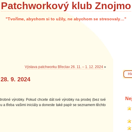
Patchworkový klub Znojmo
"Tvoříme, abychom si to užily, ne abychom se stresovaly…"
Výstava patchworku Břeclav 26. 11. – 1. 12. 2024
»
8. 9. 2024
Ne
drobné výrobky. Pokud chcete dát své výrobky na prodej (bez své
ou a třeba vašimi iniciály a doneste také papír se seznamem těchto