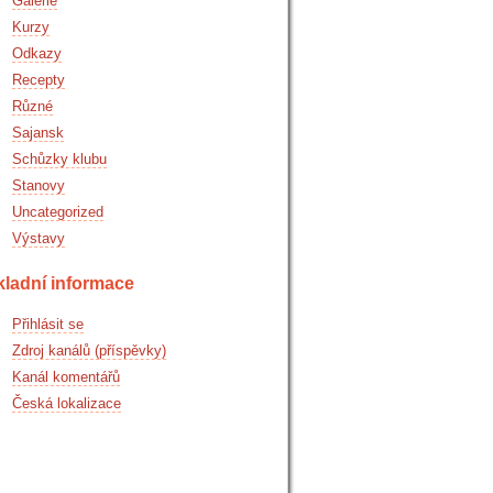
Galerie
Kurzy
Odkazy
Recepty
Různé
Sajansk
Schůzky klubu
Stanovy
Uncategorized
Výstavy
kladní informace
Přihlásit se
Zdroj kanálů (příspěvky)
Kanál komentářů
Česká lokalizace