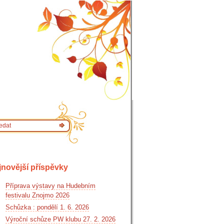
jnovější příspěvky
Příprava výstavy na Hudebním
festivalu Znojmo 2026
Schůzka : pondělí 1. 6. 2026
Výroční schůze PW klubu 27. 2. 2026