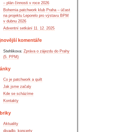
– plán činnosti v roce 2026
Bohemia patchwork klub Praha – účast
na projektu Leporelo pro výstavu BPM
v dubnu 2026
Adventní setkání 11. 12. 2025
jnovější komentáře
Stehlikova
:
Zpráva o zájezdu do Prahy
(5. PPM)
ránky
Co je patchwork a quilt
Jak jsme začaly
Kde se scházíme
Kontakty
briky
Aktuality
divadlo, koncerty