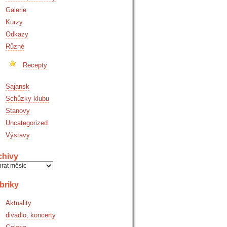
Galerie
Kurzy
Odkazy
Různé
Recepty
Sajansk
Schůzky klubu
Stanovy
Uncategorized
Výstavy
chivy
hivy
briky
Aktuality
divadlo, koncerty