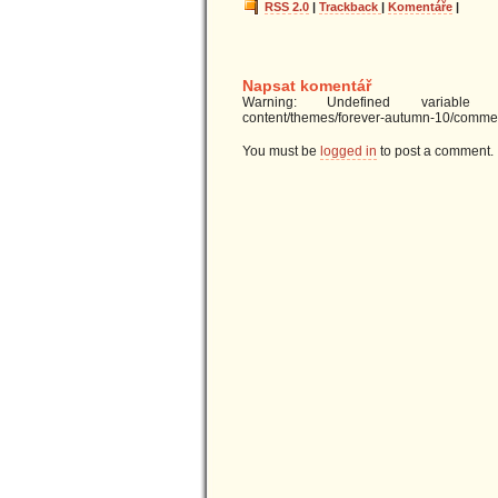
RSS 2.0
|
Trackback
|
Komentáře
|
Napsat komentář
Warning: Undefined variable $u
content/themes/forever-autumn-10/commen
You must be
logged in
to post a comment.