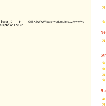
ser_ID in /DISK2/WWW/patchworkznojmo.cz/www/wp-
ts.php on line 72
Ne
St
Ru