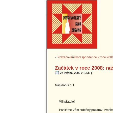
«
Pokračování korespondence v roce 200
Začátek v roce 2008: na
27 května, 2009 v 19:33 |
Náš dopis č. 1
17.10
Milí přátelé!
Posíláme Vám srdečný pozdrav. Prosíme, 