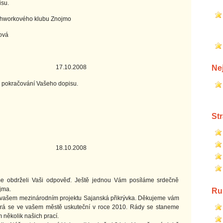
su.
ho klubu Znojmo
vá
Ne
.2008
pokračování Vašeho dopisu.
St
.2008
 obdrželi Vaši odpověď. Ještě jednou Vám posíláme srdečně
jma.
Ru
 vašem mezinárodním projektu Sajanská přikrývka. Děkujeme vám
 která se ve vašem městě uskuteční v roce 2010. Rády se staneme
 několik našich prací.