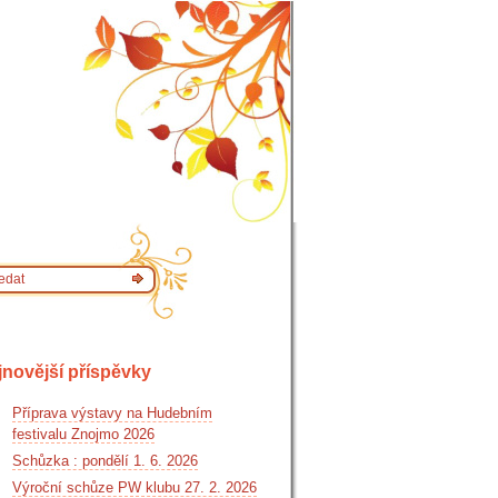
jnovější příspěvky
Příprava výstavy na Hudebním
festivalu Znojmo 2026
Schůzka : pondělí 1. 6. 2026
Výroční schůze PW klubu 27. 2. 2026