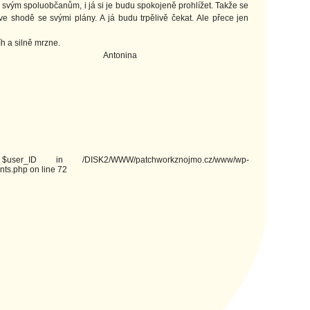
u svým spoluobčanům, i já si je budu spokojeně prohlížet. Takže se
ve shodě se svými plány. A já budu trpělivě čekat. Ale přece jen
íh a silně mrzne.
, s úctou Antonina
ser_ID in /DISK2/WWW/patchworkznojmo.cz/www/wp-
ts.php on line 72