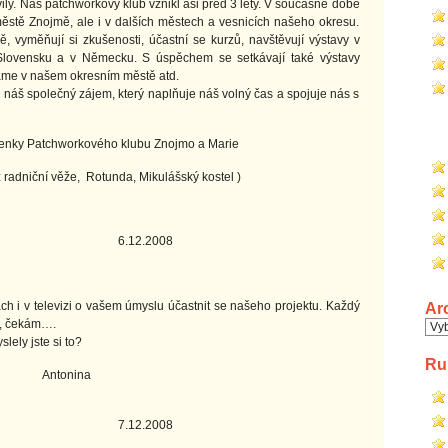
. Náš patchworkový klub vznikl asi před 3 lety. V současné době
městě Znojmě, ale i v dalších městech a vesnicích našeho okresu.
, vyměňují si zkušenosti, účastní se kurzů, navštěvují výstavy v
 Slovensku a v Německu. S úspěchem se setkávají také výstavy
dáme v našem okresním městě atd.
áš společný zájem, který naplňuje náš volný čas a spojuje nás s
tchworkového klubu Znojmo a Marie
z radniční věže, Rotunda, Mikulášský kostel )
2008
 i v televizi o vašem úmyslu účastnit se našeho projektu. Každý
Ar
m, čekám….
Arc
ely jste si to?
Ru
ina
2008