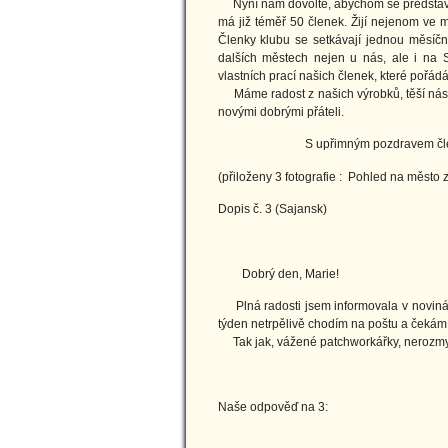
Nyní nám dovolte, abychom se představily
má již téměř 50 členek. Žijí nejenom ve 
Členky klubu se setkávají jednou měsíčně
dalších městech nejen u nás, ale i na
vlastních prací našich členek, které pořá
Máme radost z našich výrobků, těší nás n
novými dobrými přáteli.
S upřimným pozdravem členky Pa
(přiloženy 3 fotografie : Pohled na město 
Dopis č. 3 (Sajansk)
6.12.
Dobrý den, Marie!
Plná radosti jsem informovala v novinách
týden netrpělivě chodím na poštu a čeká
Tak jak, vážené patchworkářky, nerozmysl
Anton
Naše odpověď na 3:
7.12.