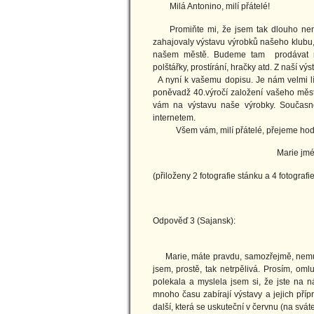
Milá Antonino, milí přátelé!
Promiňte mi, že jsem tak dlouho nenap
zahajovaly výstavu výrobků našeho klubu, 
našem městě. Budeme tam prodávat růz
polštářky, prostírání, hračky atd. Z naší v
A nyní k vašemu dopisu. Je nám velmi lít
poněvadž 40.výročí založení vašeho měs
vám na výstavu naše výrobky. Současně
internetem.
Všem vám, milí přátelé, přejeme hodně r
Marie jménem členek Pat
(přiloženy 2 fotografie stánku a 4 fotografi
Odpověď 3 (Sajansk):
8.12.
Marie, máte pravdu, samozřejmě, nemusít
jsem, prostě, tak netrpělivá. Prosím, oml
polekala a myslela jsem si, že jste na 
mnoho času zabírají výstavy a jejich pří
další, která se uskuteční v červnu (na sváte