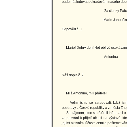
bude následovat pokračování našeho dopi
Za členky Patchworkové
Marie Janouško
Odpověď č. 1
17.10
Marie! Dobrý den! Netrpělivě očekávám 
Antonina
Náš dopis č. 2
18.10
Milá Antonino, milí přátelé!
Velmi jsme se zaradovali, když jsme
pozdravy z České republiky a z města Zno
Se zájmem jsme si přečetli informaci o
za pozvání k přijetí účasti na výstavě,
jejími aktivními účastnicemi a pošleme vám