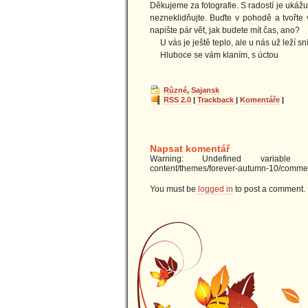
Děkujeme za fotografie. S radostí je ukáž
nezneklidňujte. Buďte v pohodě a tvořte 
napište pár vět, jak budete mít čas, ano?
U vás je ještě teplo, ale u nás už leží sn
Hluboce se vám klaním
Různé
,
Sajansk
RSS 2.0
|
Trackback
|
Komentáře
|
Napsat komentář
Warning: Undefined variable $u
content/themes/forever-autumn-10/commen
You must be
logged in
to post a comment.