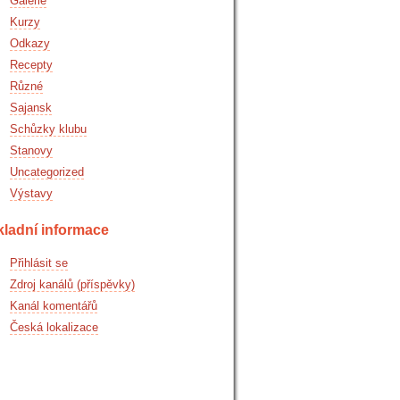
Galerie
Kurzy
Odkazy
Recepty
Různé
Sajansk
Schůzky klubu
Stanovy
Uncategorized
Výstavy
kladní informace
Přihlásit se
Zdroj kanálů (příspěvky)
Kanál komentářů
Česká lokalizace