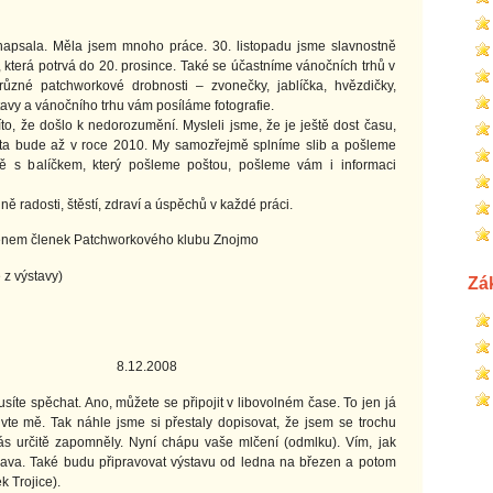
sala. Měla jsem mnoho práce. 30. listopadu jsme slavnostně
která potrvá do 20. prosince. Také se účastníme vánočních trhů v
né patchworkové drobnosti – zvonečky, jablíčka, hvězdičky,
ýstavy a vánočního trhu vám posíláme fotografie.
o, že došlo k nedorozumění. Mysleli jsme, že je ještě dost času,
ta bude až v roce 2010. My samozřejmě splníme slib a pošleme
 s balíčkem, který pošleme poštou, pošleme vám i informaci
adosti, štěstí, zdraví a úspěchů v každé práci.
chworkového klubu Znojmo
e z výstavy)
Zá
2008
e spěchat. Ano, můžete se připojit v libovolném čase. To jen já
uvte mě. Tak náhle jsme si přestaly dopisovat, že jsem se trochu
nás určitě zapomněly. Nyní chápu vaše mlčení (odmlku). Vím, jak
prava. Také budu připravovat výstavu od ledna na březen a potom
k Trojice).