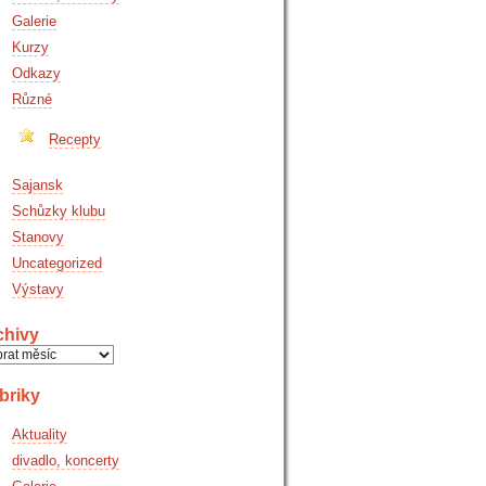
Galerie
Kurzy
Odkazy
Různé
Recepty
Sajansk
Schůzky klubu
Stanovy
Uncategorized
Výstavy
chivy
hivy
briky
Aktuality
divadlo, koncerty