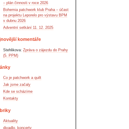
– plán činnosti v roce 2026
Bohemia patchwork klub Praha – účast
na projektu Leporelo pro výstavu BPM
v dubnu 2026
Adventní setkání 11. 12. 2025
jnovější komentáře
Stehlikova
:
Zpráva o zájezdu do Prahy
(5. PPM)
ránky
Co je patchwork a quilt
Jak jsme začaly
Kde se scházíme
Kontakty
briky
Aktuality
divadlo, koncerty